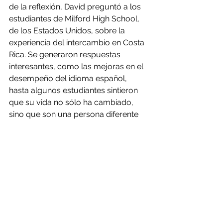
de la reflexión, David preguntó a los 
estudiantes de Milford High School, 
de los Estados Unidos, sobre la 
experiencia del intercambio en Costa 
Rica. Se generaron respuestas 
interesantes, como las mejoras en el 
desempeño del idioma español,  
hasta algunos estudiantes sintieron 
que su vida no sólo ha cambiado, 
sino que son una persona diferente 
después de estar expuestos e 
inmersos en otra cultura. David 
planea permanecer en Sámara y 
continuar creando colaboraciones 
con proyectos junto a los estudiantes 
aquí en CREAR. Estamos muy 
agradecidos de haber experimentado 
un intercambio tan único e 
igualmente inmersivo, tanto para 