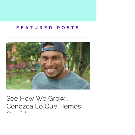
niñas y...
FEATURED POSTS
See How We Grow...
Looking for a
Conozca Lo Que Hemos
summer intern
Crecido...